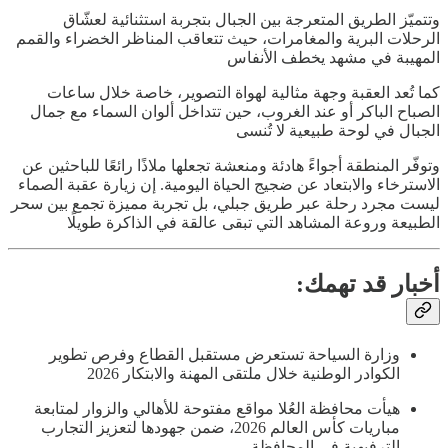
وتتميّز الطريق المتعرجة بين الجبال بتجربة استثنائية لعشّاق
الرحلات البرية والمغامرات، حيث تتعاقب المناظر الخضراء والقمم
المهيبة في مشهد يخطف الأنفاس
كما تُعد العقبة وجهة مثالية لهواة التصوير، خاصة خلال ساعات
الصباح الباكر أو عند الغروب، حين تتداخل ألوان السماء مع جمال
الجبال في لوحة طبيعية لا تُنسى
وتوفّر المنطقة أجواءً هادئة ومنعشة تجعلها ملاذًا رائعًا للباحثين عن
الاسترخاء والابتعاد عن ضجيج الحياة اليومية. إن زيارة عقبة الصماء
ليست مجرد رحلة عبر طريق جبلي، بل تجربة مميزة تجمع بين سحر
الطبيعة وروعة المشاهد التي تبقى عالقة في الذاكرة طويلًا
أخبار قد تهمك:
وزارة السياحة تستعرض مستقبل القطاع وفرص تطوير
الكوادر الوطنية خلال ملتقى المهنة والابتكار 2026
هيأت محافظة العُلا مواقع مفتوحة للأهالي والزوار لمتابعة
مباريات كأس العالم 2026، ضمن جهودها لتعزيز التجارب
الترفيهية في المحافظة