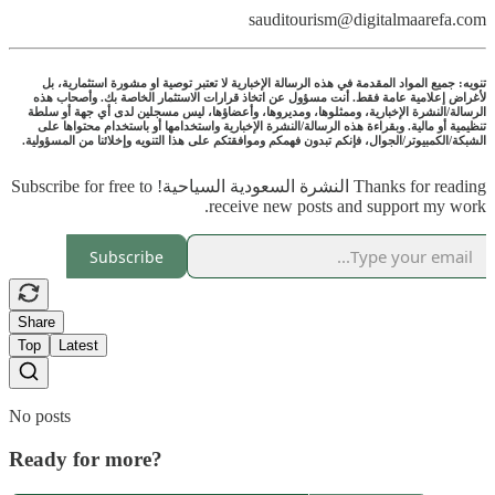
sauditourism@digitalmaarefa.com
تنويه: جميع المواد المقدمة في هذه الرسالة الإخبارية لا تعتبر توصية او مشورة استثمارية، بل
لأغراض إعلامية عامة فقط. أنت مسؤول عن اتخاذ قرارات الاستثمار الخاصة بك. وأصحاب هذه
الرسالة/النشرة الإخبارية، وممثلوها، ومديروها، وأعضاؤها، ليس مسجلين لدى أي جهة أو سلطة
تنظيمية أو مالية. وبقراءة هذه الرسالة/النشرة الإخبارية واستخدامها أو باستخدام محتواها على
الشبكة/الكمبيوتر/الجوال، فإنكم تبدون فهمكم وموافقتكم على هذا التنويه وإخلائنا من المسؤولية.
Thanks for reading النشرة السعودية السياحية! Subscribe for free to
receive new posts and support my work.
Subscribe
Share
Top
Latest
No posts
Ready for more?