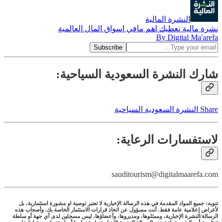
النشرة المالية
نشرة مالية تعطيك اهم مافي اسواق المال العالمية
By Digital Ma'arefa
شارك النشرة السعودية السياحية:
Share النشرة السعودية السياحية
لاستفسارات الرعاية:
sauditourism@digitalmaarefa.com
تنويه: جميع المواد المقدمة في هذه الرسالة الإخبارية لا تعتبر توصية او مشورة استثمارية، بل
لأغراض إعلامية عامة فقط. أنت مسؤول عن اتخاذ قرارات الاستثمار الخاصة بك. وأصحاب هذه
الرسالة/النشرة الإخبارية، وممثلوها، ومديروها، وأعضاؤها، ليس مسجلين لدى أي جهة أو سلطة