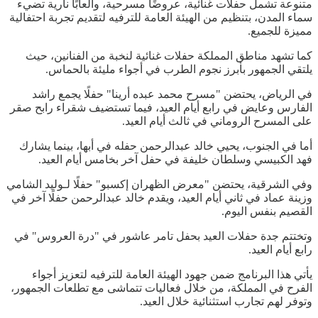
متنوعة تشمل حفلات غنائية، عروضًا مسرحية، وألعابًا نارية تضيء
سماء المدن، بتنظيم من الهيئة العامة للترفيه لتقديم تجربة احتفالية
مميزة للجميع.
كما تشهد مناطق المملكة حفلات غنائية لنخبة من الفنانين، حيث
يلتقي الجمهور بأبرز نجوم الطرب في أجواء مليئة بالحماس.
في الرياض، يحتضن "مسرح محمد عبده أرينا" حفلًا يجمع راشد
الفارس وعايض في رابع أيام العيد، فيما تستضيف شقراء رابح صقر
على المسرح الروماني في ثالث أيام العيد.
أما في الجنوب، يحيي خالد عبدالرحمن حفله في أبها، بينما يشارك
فهد الكبيسي وسلطان خليفة في حفل آخر بخامس أيام العيد.
وفي الشرقية، يحتضن "معرض الظهران إكسبو" حفلًا لـوليد الشامي
وزينة عماد في ثاني أيام العيد، ويقدم خالد عبدالرحمن حفلًا آخر في
القصيم بنفس اليوم.
وتختتم جدة حفلات العيد بحفل تامر عاشور في "درة العروس" في
رابع أيام العيد.
يأتي هذا البرنامج ضمن جهود الهيئة العامة للترفيه لتعزيز أجواء
الفرح في المملكة، من خلال فعاليات تتماشى مع تطلعات الجمهور،
وتوفر لهم تجارب استثنائية خلال العيد.