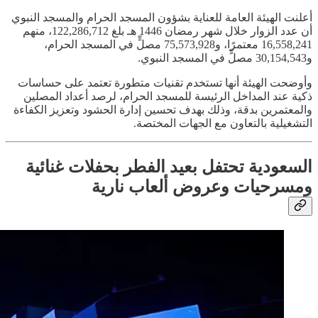
أعلنت الهيئة العامة للعناية بشؤون المسجد الحرام والمسجد النبوي
أن عدد الزوار خلال شهر رمضان 1446 هـ بلغ 122,286,712، منهم
16,558,241 معتمرًا، و75,573,928 مصلٍّ في المسجد الحرام،
و30,154,543 مصلٍّ في المسجد النبوي.
وأوضحت الهيئة أنها تستخدم تقنيات متطورة تعتمد على حساسات
ذكية عند المداخل الرئيسة للمسجد الحرام، لرصد أعداد المصلين
والمعتمرين بدقة، وذلك بهدف تحسين إدارة الحشود وتعزيز الكفاءة
التشغيلية بالتعاون مع الجهات المختصة.
السعودية تحتفل بعيد الفطر بحفلات غنائية
ومسرحيات وعروض ألعاب نارية