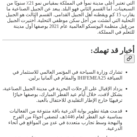
التي تعتبر أعلى مدينة نمواً في المملكة بمقياس نمو 21٪ سنويًا من
السبعينات. أما القسم الثاني فهو البلد. يبعد عن الجبيل الصناعية ما
يقارب 15 كم ويقطنه أهل الجبيل القدامى. القسم الثالث هو الجبيل
التحلية التي أُنشئت من أجل سكن موظفي التحلية. اُختيرت الجبيل
من قِبل منظمة اليونسكو العالمية عام 2021 بوصفها أول مدينة
للتعلّم في المملكة.
أخبار قد تهمك:
تشارك وزارة السياحة في المؤتمر العالمي للاستثمار في
الضيافة IHIFEMEA25 والمقام في ألمانيا برلين.
يزداد الإقبال على الرحلات البحرية في مدينة الجبيل الصناعية،
بشكل لافت، خلال أيام عيد الفطر المبارك، بوصفها خيارًا
ترفيهيًا خارج الإطار التقليدي للاحتفال بالعيد.
قدمت هيئة تطوير بوابة الدرعية باقة متنوعة من الفعاليات
بمناسية عيد الفطر لعام 1446هـ، لتضفي أجواءً من الفرح
والبهجة وسط تجارب متعددة في عددٍ من المواقع في أنحاء
الدرعية.