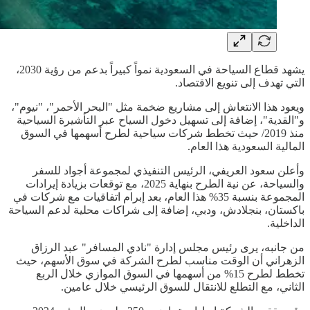
يشهد قطاع السياحة في السعودية نمواً كبيراً بدعم من رؤية 2030،
التي تهدف إلى تنويع الاقتصاد.
ويعود هذا الانتعاش إلى مشاريع ضخمة مثل "البحر الأحمر"، "نيوم"،
و"القدية"، إضافة إلى تسهيل دخول السياح عبر التأشيرة السياحية
منذ 2019/ حيث تخطط شركات سياحية لطرح أسهمها في السوق
المالية السعودية هذا العام.
وأعلن سعود العريفي، الرئيس التنفيذي لمجموعة أجواد للسفر
والسياحة، عن نية الطرح بنهاية 2025، مع توقعات بزيادة إيرادات
المجموعة بنسبة 35% هذا العام، بعد إبرام اتفاقيات مع شركات في
باكستان، بنجلادش، ودبي، إضافة إلى شراكات محلية لدعم السياحة
الداخلية.
من جانبه، يرى رئيس مجلس إدارة "نادي المسافر" عبد الرزاق
الزهراني أن الوقت مناسب لطرح الشركة في سوق الأسهم، حيث
تخطط لطرح 15% من أسهمها في السوق الموازي خلال الربع
الثاني، مع التطلع للانتقال للسوق الرئيسي خلال عامين.