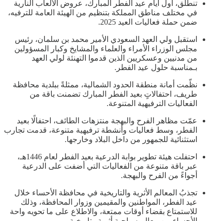
تنطلق، أول أيام عيد الفطر المبارك، عروض الألعاب النارية
في مختلف مناطق المملكة بتنظيم من الهيئة العامة للترفيه،
ضمن حملة فعاليات العيد 2025.
استقبل ولي العهد السعودي الأمير محمد بن سلمان، رئيس
مجلس الوزراء الأمراء والعلماء والمشايخ وكبار المسؤولين
من مدنيين وعسكريين الذين قدموا التهنئة لولي العهد
بـمناسبة حلول عيد الفطر.
نظّمت أمانة منطقة الحدود الشمالية، ممثلةً ببلدية محافظة
طريف، احتفالاتٍ بعيد الفطر المبارك تضمنت باقة من
الفعاليات الترفيهية المتنوعة.
عمّت مظاهر الفرح والبهجة منتزهات الطائف، احتفالًا بعيد
الفطر، وسط فعاليات وأنشطة ترفيهية متنوعة، قدمت تجارب
استثنائية للجمهور من داخل البلاد وخارجها.
احتفلت هيئة تطوير بوابة الدرعية بعيد الفطر لعام 1446هـ،
عبر باقة متنوعة من الفعاليات التي أضفت على الدرعية
أجواءً من الفرح والبهجة.
تجذبُ المعالم الأثرية والتاريخية في محافظة الأحساء خلال
عيد الفطر، المواطنين والمقيمين وزوار المحافظة، وذلك
للاستمتاع بقضاء أوقات ممتعة، والاطلاع على ما تحويه واحة
الأحساء من معالم سياحية أثرية وتاريخية.