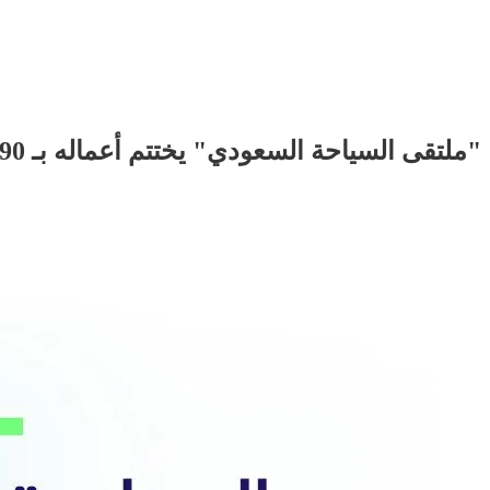
"ملتقى السياحة السعودي" يختتم أعماله بـ 90 اتفاقية، الهيئة السعودية للسياحة تطلق منصة "شريك السعودية"