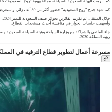
كما أبرمت الهيئة السعودية للسياحة، ممثلة بهوية "روح السعودية"، 6 اتفاقيات استراتيجية لتحسين تجربة السياح في مجالات مثل النقل والطيران والفنادق والحلول الذكية.
كما شهد جناح "روح السعودية" حضور أكثر من 30 ألف زائر، واستعرض منتجات سياحية ضمن برنامج شتاء السعودية.
خلا
وأسهمت جلسات الحوار في مناقشة أحدث مستجدات القطاع.
جاء الملتقى بالشراكة مع وزارة السياحة وهيئة السياحة السعودية و
رؤية المملكة 2030.
مسرعة أعمال لتطوير قطاع الترفيه في المملك