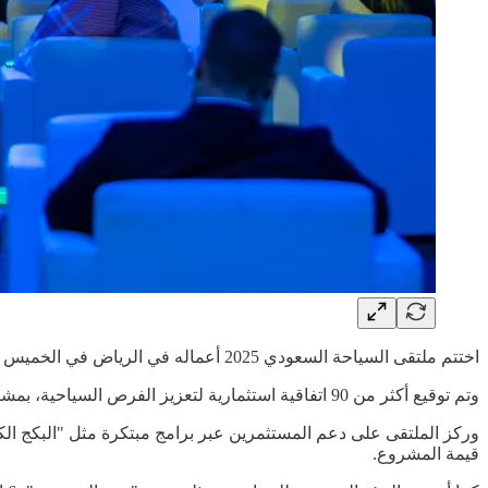
اختتم ملتقى السياحة السعودي 2025 أعماله في الرياض في الخميس 9 ينايرالماضي، محققًا إنجازات بارزة في تطوير القطاع السياحي بالمملكة.
وتم توقيع أكثر من 90 اتفاقية استثمارية لتعزيز الفرص السياحية، بمشاركة 100 جهة محلية ودولية.
قيمة المشروع.