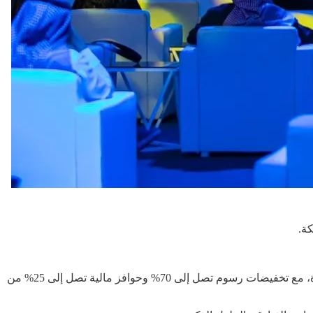
وركز الملتقى على دعم المستثمرين عبر برامج مبتكرة مثل "البكج الكامل"، التي تقدم الأرض والتمويل والحوافز الاستثمارية في حزمة واحدة، مع تخفيضات رسوم تصل إلى 70% وحوافز مالية تصل إلى 25% من