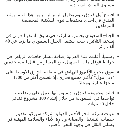
مستوى البنوك السعودية.
افتتاح أول فنادق نيوم بحلول الربع الرابع من هذا العام، ويقع
الفندق في احدى مجتمعات نيوم السكنية المخصصة
للموظفين.
الجناح السعودي يختتم مشاركته في سوق السفر العربي في
نسخته الثلاثين، حيث استقبل الجناح السعودي ما يزيد عن 40
ألف زائر.
رسمياً، أعلنت قناة العربية إضافة مسار حافلات الرياض في
خرائط قوقل ماب، لتسهيل تتبع المسار من قبل المستخدمين.
تفوق مجمع
الأفنيوز الرياض
في منطقة الشرق الأوسط على
"دبي مول" كأكبر مجمع تجاري، إذ يتضمن أكثر من 1700
متجرًا عالميًا ومحليًا.
قالت مجموعة فنادق راديسون أنها ‏تعمل على مضاعفة
تواجدها في السعودية‬⁩ من خلال إنشاء 100 مشروع فندقي
خلال 5 سنوات.
عينت شركة البحر الأحمر الدولية شركة سيركو لتقديم
خدمات التشغيل والصيانة وإدارة الأداء والسلامة المهنية في
وسائل النقل في وجهة البحر الأحمر.