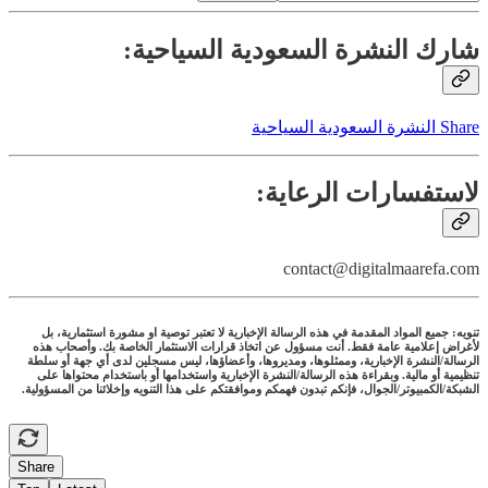
شارك النشرة السعودية السياحية:
Share النشرة السعودية السياحية
لاستفسارات الرعاية:
contact@digitalmaarefa.com
تنويه: جميع المواد المقدمة في هذه الرسالة الإخبارية لا تعتبر توصية او مشورة استثمارية، بل
لأغراض إعلامية عامة فقط. أنت مسؤول عن اتخاذ قرارات الاستثمار الخاصة بك. وأصحاب هذه
الرسالة/النشرة الإخبارية، وممثلوها، ومديروها، وأعضاؤها، ليس مسجلين لدى أي جهة أو سلطة
تنظيمية أو مالية. وبقراءة هذه الرسالة/النشرة الإخبارية واستخدامها أو باستخدام محتواها على
الشبكة/الكمبيوتر/الجوال، فإنكم تبدون فهمكم وموافقتكم على هذا التنويه وإخلائنا من المسؤولية.
Share