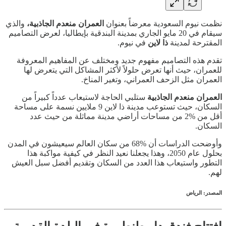
نظمت نيوم السعودية معرضاً بعنوان
العمران منعدم الجاذبية،
والذي
سيقام في 20 مايو الجاري بمدينة البندقية بإيطاليا، لعرض التصاميم
المقترحة لمدينة
ذا لاين
في نيوم.
تقدم هذه التصاميم مفهوم جديد ومختلف عن المفاهيم المعروفة
للعمران، حيث أنها تعرض حلولاً لأكثر المشاكل التي يتعرض لها
العمران مثل الزحف العمراني، وتغير المناخ.
العمران منعدم الجاذبية
ستلبي الحاجة لاستيعاب عدداً كبيراً من
السكان، حيث تستوعب مدينة ذا لاين 9 ملايين نسمة على مساحة
أقل من %2 من مساحات أراضي مدينة مماثلة من حيث عدد
السكان.
وأوضحت الدراسات أن %68 من سكان العالم سيعيشون في المدن
بحلول عام 2050، وهذا يجعلنا نعيد النظر في كيفية مواكبة هذا
التطور واستيعاب هذا العدد من السكان وتقديم أفضل سبل العيش
لهم.
المصدر: الرياض