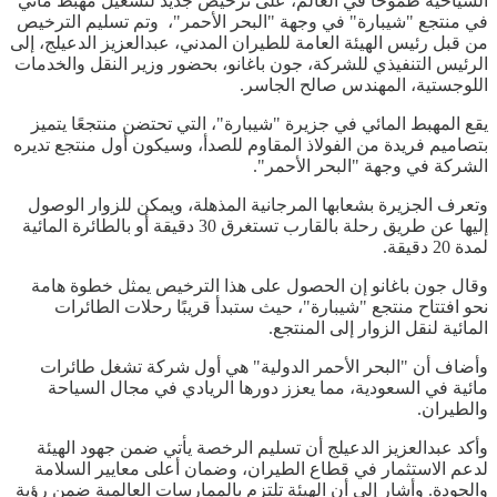
السياحية طموحًا في العالم، على ترخيص جديد لتشغيل مهبط مائي
في منتجع "شيبارة" في وجهة "البحر الأحمر"، وتم تسليم الترخيص
من قبل رئيس الهيئة العامة للطيران المدني، عبدالعزيز الدعيلج، إلى
الرئيس التنفيذي للشركة، جون باغانو، بحضور وزير النقل والخدمات
اللوجستية، المهندس صالح الجاسر.
يقع المهبط المائي في جزيرة "شيبارة"، التي تحتضن منتجعًا يتميز
بتصاميم فريدة من الفولاذ المقاوم للصدأ، وسيكون أول منتجع تديره
الشركة في وجهة "البحر الأحمر".
وتعرف الجزيرة بشعابها المرجانية المذهلة، ويمكن للزوار الوصول
إليها عن طريق رحلة بالقارب تستغرق 30 دقيقة أو بالطائرة المائية
لمدة 20 دقيقة.
وقال جون باغانو إن الحصول على هذا الترخيص يمثل خطوة هامة
نحو افتتاح منتجع "شيبارة"، حيث ستبدأ قريبًا رحلات الطائرات
المائية لنقل الزوار إلى المنتجع.
وأضاف أن "البحر الأحمر الدولية" هي أول شركة تشغل طائرات
مائية في السعودية، مما يعزز دورها الريادي في مجال السياحة
والطيران.
وأكد عبدالعزيز الدعيلج أن تسليم الرخصة يأتي ضمن جهود الهيئة
لدعم الاستثمار في قطاع الطيران، وضمان أعلى معايير السلامة
والجودة. وأشار إلى أن الهيئة تلتزم بالممارسات العالمية ضمن رؤية