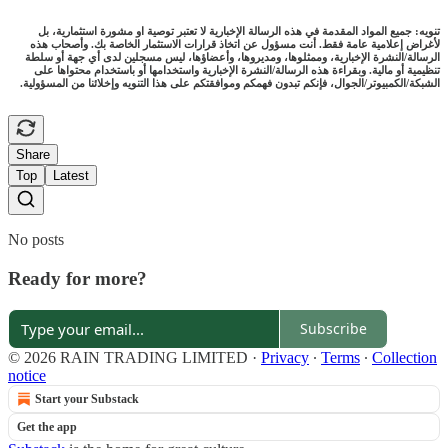
تنويه: جميع المواد المقدمة في هذه الرسالة الإخبارية لا تعتبر توصية او مشورة استثمارية، بل
لأغراض إعلامية عامة فقط. أنت مسؤول عن اتخاذ قرارات الاستثمار الخاصة بك. وأصحاب هذه
الرسالة/النشرة الإخبارية، وممثلوها، ومديروها، وأعضاؤها، ليس مسجلين لدى أي جهة أو سلطة
تنظيمية أو مالية. وبقراءة هذه الرسالة/النشرة الإخبارية واستخدامها أو باستخدام محتواها على
الشبكة/الكمبيوتر/الجوال، فإنكم تبدون فهمكم وموافقتكم على هذا التنويه وإخلائنا من المسؤولية.
Share
Top
Latest
No posts
Ready for more?
Subscribe
© 2026 RAIN TRADING LIMITED
·
Privacy
∙
Terms
∙
Collection
notice
Start your Substack
Get the app