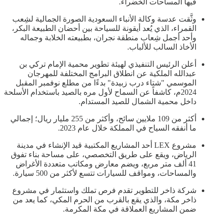
فيها المساحات الخضراء.
وثَّقت عدسة وكالة الأنباء السعودية الصورة الجمالية لشِعب
القمراء، الذي يُعد أيقونة للسياحة بين أحضان الطبيعة البكر،
وأحد أجمل شِعاب منطقة نجران، بطبيعته الخلابة وجماله
الأخاذ السالب للألباب.
أعلن الرئيس التنفيذي لهيئة تطوير محمية الإمام تركي بن
عبدالله الملكية عن انطلاق البرامج المختلفة للمهرجان
الموسمي "شتاء درب زبيدة" بدءًا من مطلع نوفمبر المقبل
2024م، كاشفاً عن السماح لأول مره بالصيد باستخدام الأسلحة
داخل محمية الشمال للصيد المستدام.
أكثر من 109 ملايين سائح، وأكثر من 255 مليار ريال؛ إجمالي
ما أنفقه السياح في المملكة خلال عام 2023.
مشروع LEX أحد المشاريع المكتبية قيد الإنشاء في مدينة
الرياض، ويقع على طريق التخصصي، على مساحة بناء تفوق
41 ألف متر مربع، ويضم معارض ومكاتب متعددة الأغراض
والمساحات، ومواقف للسيارات تتسع لأكثر من 500 سيارة.
شركة ذاخر للتطوير تقدم فرص تملك واستثمار في مشروع
ذاخر مكة، والذي يقع بالقرب من الحرم المكي، كما يعد من
ضمن المشاريع العملاقة في مكة المكرمة.