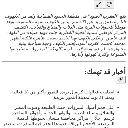
يقع "العقرب الأسود" في منطقة الحدود الشمالية ويُعد من الكهوف
النادرة بعمق يزيد عن 500 متر. يتميز الكهف بممراته المتنوعة ويعد
موطناً للحيوانات البرية مثل الذئاب والضباع والثعالب. اكتشف
المركز الوطني لتنمية الحياة الفطرية جثث فهود صيادة في الكهف
قبل عامين. وسُمّي الكهف بهذا الاسم بسبب ظاهرة فلكية تُظهر
مدخله كجسم عقرب أسود. يُعتبر الكهف وجهة سياحية بيئية
وجيولوجية فريدة، ويقع قرب قرية "الهبكة" المعروفة بتضاريسها
المتنوعة وكثرة كهوفها وآبارها.
أخبار قد تهمك:
انطلقت فعاليات كرنفال بريدة للتمور بأكثر من 18 فعالية،
ويمتد 21 يوماً بمدينة التمور ببريدة.
على قمم أطواد السروات، حيث الطبيعة وصوت المطر
والشلال وضياء الطبيعة وألوانها الجذابة وأجوائها الساحرة،
ترسم "جِلال" مراكز محافظة ميسان بخيوطها الذهبية
المرصعة بالأحجار البراقة حدودها الجغرافية المتفردة، لتتصدر