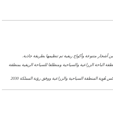
من أشجار متنوعة وأكواخ ريفية تم تنظيمها بطريقة جاذبة.
منطقة الباحة الزراعية والسياحية ومنطلقا للسياحة الريفية بمنطقة
وحرص الكثير من الأهالي في منطقة الباحة على إعادة استصلاح مزارعهم وجعلها مواقع سياحية يقصدها الزوار من مختلف المناطق، وبما يعكس هُوِية المنطقة السياحية والزراعية ووفق رؤية المملكة 2030