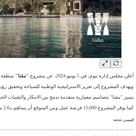
أعلن مجلس إدارة نيوم، في 5 يونيو 2024، عن مشروع
"مقنا"
منطقة سياحية ف
ويهدف المشروع إلى تعزيز الاستراتيجية الوطنية للسياحة وتحقيق رؤية السعودية 2030، حيث يركز على السياحة الطبيعية المستدامة، وتم وصف المشروع بأنه كنز طبيعي يقد
يتميز "مقنا" بتصاميم معمارية متقدمة تدمج بين الابتكار والتقنيات الحديثة مع الحفاظ على البيئة، و
كما يوفر المشروع 15,000 فرصة عمل ومن المتوقع أن يساهم بـ2.6 مليار ريال في الناتج المحلي بحلول عام 2030، حيث يعد جزءاً من مشاريع نيوم الرائدة مثل "ذا لاين" و"أوكساچون" و"تروجينا".
المصدر: neom