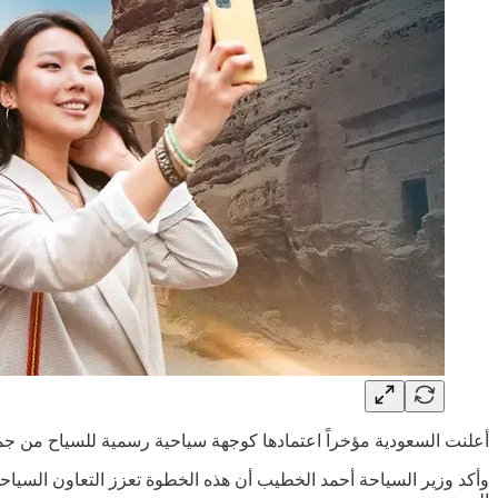
أعلنت السعودية مؤخراً اعتمادها كوجهة سياحية رسمية للسياح من جمهورية الصين ابتداءً من 1 يوليو 2024، بعد سلسلة من ال