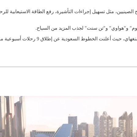
ينيين، مثل تسهيل إجراءات التأشيرة، رفع الطاقة الاستيعابية للرحلا
وم" و"هواوي" و"تن سنت" لجذب المزيد من السياح.
جاءت هذه التصريحات خلال مشاركة السعودية ف