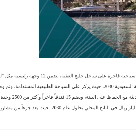
اخرة على ساحل خليج العقبة، تضمن 12 وجهة رئيسية مثل "ليجا"، "إبيكون"، و"سيرانا".
م تجارب سياحية غير مسبوقة.
يضم 15 فندقاً فاخراً وأكثر من 2500 وحدة سكنية.